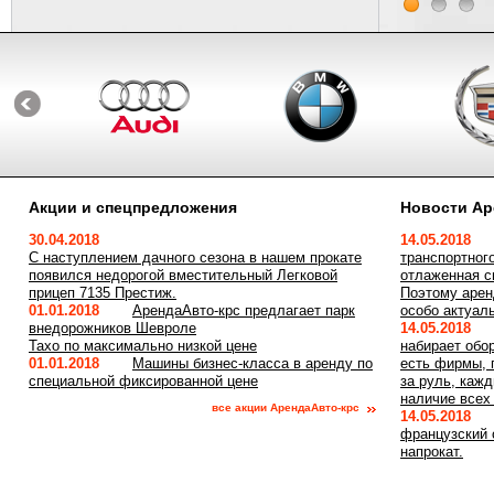
Акции и спецпредложения
Новости Ар
30.04.2018
14.05.2018
С наступлением дачного сезона в нашем прокате
транспортног
появился недорогой вместительный Легковой
отлаженная с
прицеп 7135 Престиж.
Поэтому арен
01.01.2018
АрендаАвто-крс предлагает парк
особо актуал
внедорожников Шевроле
14.05.2018
Тахо по максимально низкой цене
набирает обо
01.01.2018
Машины бизнес-класса в аренду по
есть фирмы, 
специальной фиксированной цене
за руль, каж
наличие всех
все акции АрендаАвто-крс
14.05.2018
французский
напрокат.