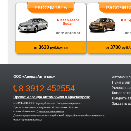
РАССЧИТАТЬ
РАССЧИТ
Nissan Teana
Kia S
Sedan
кпп: автомат
кп
3630
3700
от
руб./сутки
от
руб./
ООО «АрендаАвто-крс»
Автомобили
Пункты авт
8 3912 452554
Условия а
Как оплати
Прокат и аренда автомобиля в Красноярске
Выбрать а
Заказать а
© 2013-2018 ООО АрендаАвто-крс. Все права защищены.
При использовании материалов сайта активная обратная
ссылка обязательна.
Права на использование
.
Данное предложение не является публичной офертой и может быть изменено в
одностороннем порядке.