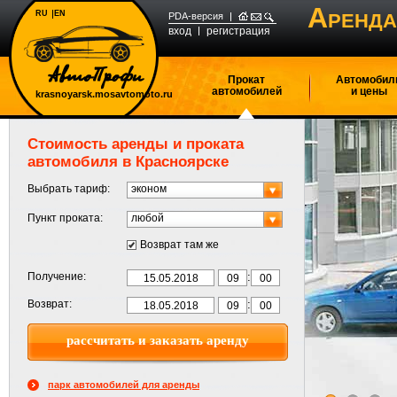
А
RU
EN
РЕНДА
PDA-версия
вход
регистрация
Прокат
Автомобил
автомобилей
и цены
krasnoyarsk.mosavtomoto.ru
Стоимость аренды и проката
автомобиля в Красноярске
Выбрать тариф:
эконом
Пункт проката:
любой
Возврат там же
:
Получение:
:
Возврат:
парк автомобилей для аренды